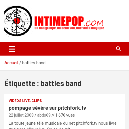
Aller
au
contenu
Un blog avec des sessions live filmées de concerts de musiques
intimepop.com
actuelles pop rock, post-rock, indé sur Lyon. rock pop concert
lyon
Accueil
battles band
Étiquette :
battles band
VIDÉOS LIVE, CLIPS
pompage sévère sur pitchfork.tv
22 juillet 2008
abds69
// 1 676 vues
La toute jeune télé musicale du net pitchfork.tv nous livre