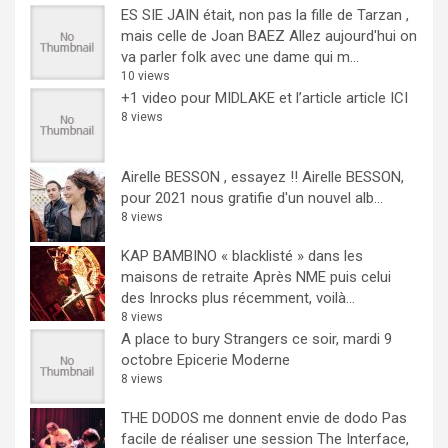
ES SIE JAIN était, non pas la fille de Tarzan ,
mais celle de Joan BAEZ
Allez aujourd'hui on
va parler folk avec une dame qui m...
10 views
+1 video pour MIDLAKE et l’article
article ICI
8 views
Airelle BESSON , essayez !!
Airelle BESSON,
pour 2021 nous gratifie d'un nouvel alb...
8 views
KAP BAMBINO « blacklisté » dans les
maisons de retraite
Après NME puis celui
des Inrocks plus récemment, voilà...
8 views
A place to bury Strangers ce soir, mardi 9
octobre Epicerie Moderne
8 views
THE DODOS me donnent envie de dodo
Pas
facile de réaliser une session The Interface,