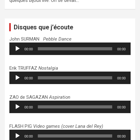
quelques bijoux live. On se devait…
Disques que j’écoute
John SURMAN
Pebble Dance
Lecteur
00:00
00:00
audio
Erik TRUFFAZ
Nostalgia
Lecteur
00:00
00:00
audio
ZAO de SAGAZAN
Aspiration
Lecteur
00:00
00:00
audio
FLASH PIG
Video games (cover Lana del Rey)
Lecteur
00:00
00:00
audio