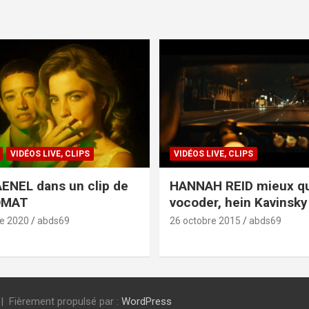
VIDÉOS LIVE, CLIPS
VIDÉOS LIVE, CLIPS
ENEL dans un clip de
HANNAH REID mieux q
OMAT
vocoder, hein Kavinsky 
e 2020
abds69
26 octobre 2015
abds69
Fièrement propulsé par :
WordPress