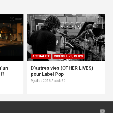
ACTUALITÉ
VIDÉOS LIVE, CLIPS
u’un
D’autres vies (OTHER LIVES)
!?
pour Label Pop
9 juillet 2015
abds69