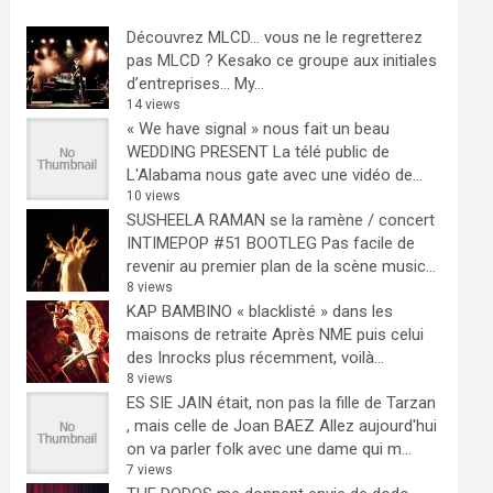
Découvrez MLCD… vous ne le regretterez
pas
MLCD ? Kesako ce groupe aux initiales
d’entreprises… My...
14 views
« We have signal » nous fait un beau
WEDDING PRESENT
La télé public de
L'Alabama nous gate avec une vidéo de...
10 views
SUSHEELA RAMAN se la ramène / concert
INTIMEPOP #51 BOOTLEG
Pas facile de
revenir au premier plan de la scène music...
8 views
KAP BAMBINO « blacklisté » dans les
maisons de retraite
Après NME puis celui
des Inrocks plus récemment, voilà...
8 views
ES SIE JAIN était, non pas la fille de Tarzan
, mais celle de Joan BAEZ
Allez aujourd'hui
on va parler folk avec une dame qui m...
7 views