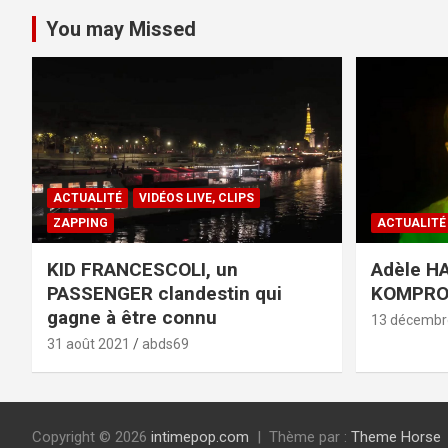
You may Missed
ACTUALITÉ
VIDÉOS LIVE, CLIPS
ZAPPING
ACTUALITÉ
KID FRANCESCOLI, un
Adèle HA
PASSENGER clandestin qui
KOMPR
gagne à être connu
13 décembr
31 août 2021
abds69
Copyright © 2026
intimepop.com
Thème par :
Theme Horse