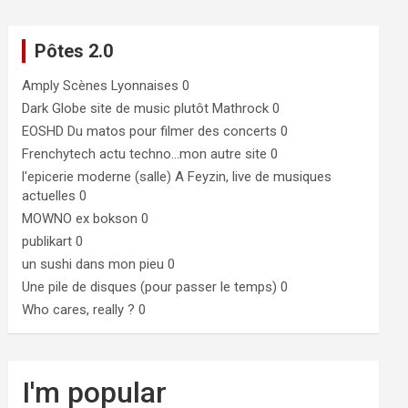
Pôtes 2.0
Amply
Scènes Lyonnaises 0
Dark Globe
site de music plutôt Mathrock 0
EOSHD
Du matos pour filmer des concerts 0
Frenchytech
actu techno…mon autre site 0
l'epicerie moderne (salle)
A Feyzin, live de musiques
actuelles 0
MOWNO ex bokson
0
publikart
0
un sushi dans mon pieu
0
Une pile de disques (pour passer le temps)
0
Who cares, really ?
0
I'm popular