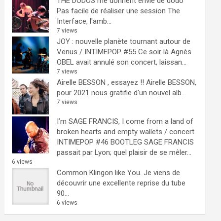
THE DODOS me donnent envie de dodo
Pas facile de réaliser une session The
Interface, l'amb...
7 views
JOY : nouvelle planète tournant autour de
Venus / INTIMEPOP #55
Ce soir là Agnès
OBEL avait annulé son concert, laissan...
7 views
Airelle BESSON , essayez !!
Airelle BESSON,
pour 2021 nous gratifie d'un nouvel alb...
7 views
I’m SAGE FRANCIS, I come from a land of
broken hearts and empty wallets / concert
INTIMEPOP #46 BOOTLEG
SAGE FRANCIS
passait par Lyon; quel plaisir de se mêler...
6 views
Common Klingon like You.
Je viens de
découvrir une excellente reprise du tube
90...
6 views