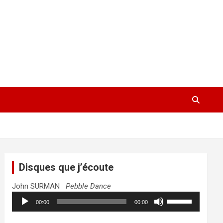
Disques que j’écoute
John SURMAN
Pebble Dance
Lecteur
Utilisez
00:00
00:00
audio
les
flèches