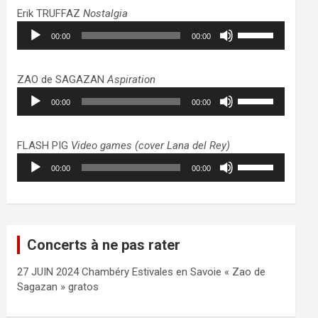
haut/bas
Erik TRUFFAZ
Nostalgia
pour
Lecteur
Utilisez
augmenter
00:00
00:00
audio
les
ou
flèches
diminuer
haut/bas
ZAO de SAGAZAN
Aspiration
le
pour
Lecteur
Utilisez
volume.
augmenter
00:00
00:00
audio
les
ou
flèches
diminuer
haut/bas
FLASH PIG
Video games (cover Lana del Rey)
le
pour
Lecteur
Utilisez
volume.
augmenter
00:00
00:00
audio
les
ou
flèches
diminuer
haut/bas
le
pour
volume.
augmenter
Concerts à ne pas rater
ou
diminuer
27 JUIN 2024 Chambéry Estivales en Savoie « Zao de
le
Sagazan » gratos
volume.