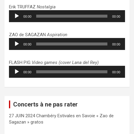
Erik TRUFFAZ
Nostalgia
Lecteur
00:00
00:00
audio
ZAO de SAGAZAN
Aspiration
Lecteur
00:00
00:00
audio
FLASH PIG
Video games (cover Lana del Rey)
Lecteur
00:00
00:00
audio
Concerts à ne pas rater
27 JUIN 2024 Chambéry Estivales en Savoie « Zao de
Sagazan » gratos