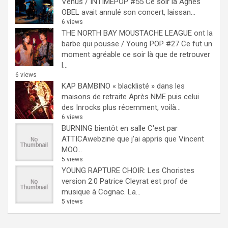
Venus / INTIMEPOP #55
Ce soir là Agnès
OBEL avait annulé son concert, laissan...
6 views
THE NORTH BAY MOUSTACHE LEAGUE ont la
barbe qui pousse / Young POP #27
Ce fut un
moment agréable ce soir là que de retrouver
l...
6 views
KAP BAMBINO « blacklisté » dans les
maisons de retraite
Après NME puis celui
des Inrocks plus récemment, voilà...
6 views
BURNING bientôt en salle
C'est par
ATTICAwebzine que j'ai appris que Vincent
MOO...
5 views
YOUNG RAPTURE CHOIR: Les Choristes
version 2.0
Patrice Cleyrat est prof de
musique à Cognac. La...
5 views