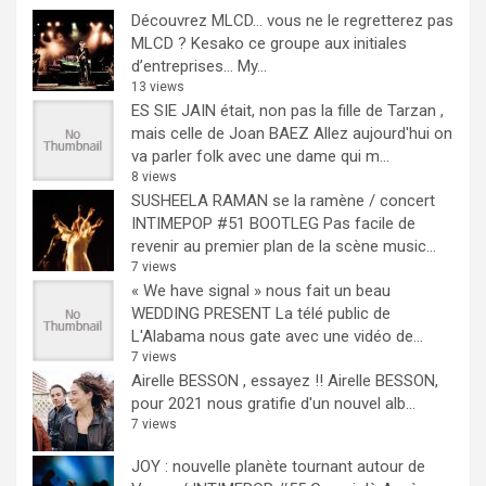
Découvrez MLCD… vous ne le regretterez pas
MLCD ? Kesako ce groupe aux initiales
d’entreprises… My...
13 views
ES SIE JAIN était, non pas la fille de Tarzan ,
mais celle de Joan BAEZ
Allez aujourd'hui on
va parler folk avec une dame qui m...
8 views
SUSHEELA RAMAN se la ramène / concert
INTIMEPOP #51 BOOTLEG
Pas facile de
revenir au premier plan de la scène music...
7 views
« We have signal » nous fait un beau
WEDDING PRESENT
La télé public de
L'Alabama nous gate avec une vidéo de...
7 views
Airelle BESSON , essayez !!
Airelle BESSON,
pour 2021 nous gratifie d'un nouvel alb...
7 views
JOY : nouvelle planète tournant autour de