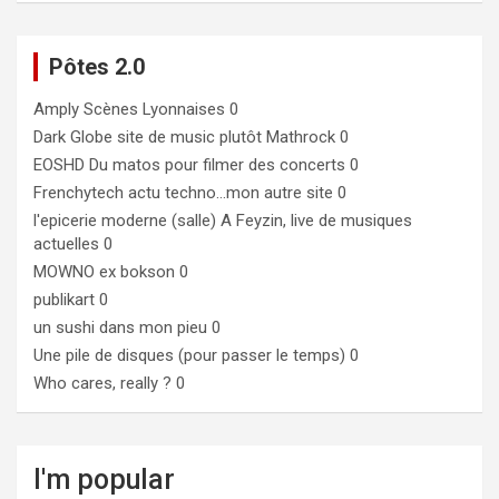
Pôtes 2.0
Amply
Scènes Lyonnaises 0
Dark Globe
site de music plutôt Mathrock 0
EOSHD
Du matos pour filmer des concerts 0
Frenchytech
actu techno…mon autre site 0
l'epicerie moderne (salle)
A Feyzin, live de musiques
actuelles 0
MOWNO ex bokson
0
publikart
0
un sushi dans mon pieu
0
Une pile de disques (pour passer le temps)
0
Who cares, really ?
0
I'm popular