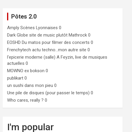
Pôtes 2.0
Amply
Scènes Lyonnaises 0
Dark Globe
site de music plutôt Mathrock 0
EOSHD
Du matos pour filmer des concerts 0
Frenchytech
actu techno…mon autre site 0
l'epicerie moderne (salle)
A Feyzin, live de musiques
actuelles 0
MOWNO ex bokson
0
publikart
0
un sushi dans mon pieu
0
Une pile de disques (pour passer le temps)
0
Who cares, really ?
0
I'm popular