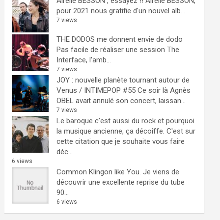
Airelle BESSON , essayez !!
Airelle BESSON,
pour 2021 nous gratifie d'un nouvel alb...
7 views
THE DODOS me donnent envie de dodo
Pas facile de réaliser une session The
Interface, l'amb...
7 views
JOY : nouvelle planète tournant autour de
Venus / INTIMEPOP #55
Ce soir là Agnès
OBEL avait annulé son concert, laissan...
7 views
Le baroque c’est aussi du rock et pourquoi
la musique ancienne, ça décoiffe.
C'est sur
cette citation que je souhaite vous faire
déc...
6 views
Common Klingon like You.
Je viens de
découvrir une excellente reprise du tube
90...
6 views