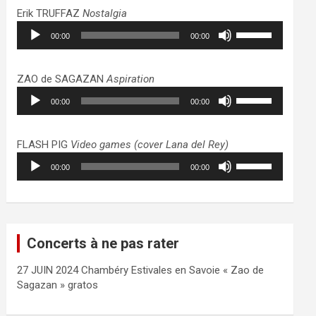
haut/bas
Erik TRUFFAZ
Nostalgia
pour
Lecteur
Utilisez
augmenter
00:00
00:00
audio
les
ou
flèches
diminuer
haut/bas
ZAO de SAGAZAN
Aspiration
le
pour
Lecteur
Utilisez
volume.
augmenter
00:00
00:00
audio
les
ou
flèches
diminuer
haut/bas
FLASH PIG
Video games (cover Lana del Rey)
le
pour
Lecteur
Utilisez
volume.
augmenter
00:00
00:00
audio
les
ou
flèches
diminuer
haut/bas
le
pour
volume.
augmenter
Concerts à ne pas rater
ou
diminuer
27 JUIN 2024 Chambéry Estivales en Savoie « Zao de
le
Sagazan » gratos
volume.