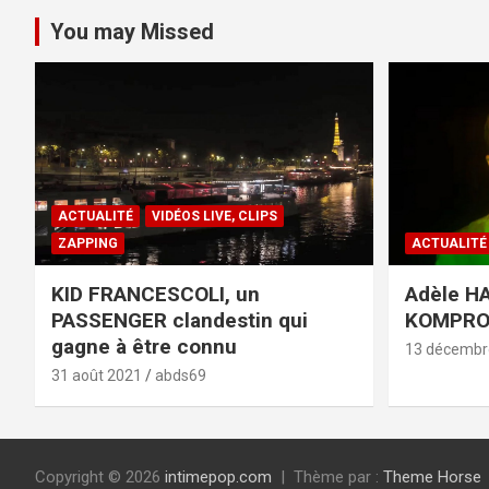
You may Missed
ACTUALITÉ
VIDÉOS LIVE, CLIPS
ZAPPING
ACTUALITÉ
KID FRANCESCOLI, un
Adèle HA
PASSENGER clandestin qui
KOMPR
gagne à être connu
13 décembr
31 août 2021
abds69
Copyright © 2026
intimepop.com
Thème par :
Theme Horse