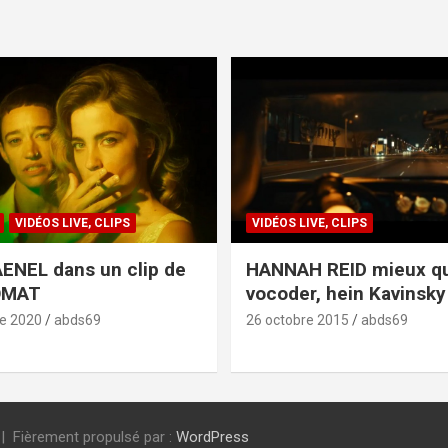
VIDÉOS LIVE, CLIPS
VIDÉOS LIVE, CLIPS
ENEL dans un clip de
HANNAH REID mieux q
OMAT
vocoder, hein Kavinsky 
e 2020
abds69
26 octobre 2015
abds69
Fièrement propulsé par :
WordPress