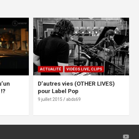
ACTUALITÉ
VIDÉOS LIVE, CLIPS
u’un
D’autres vies (OTHER LIVES)
!?
pour Label Pop
9 juillet 2015
abds69