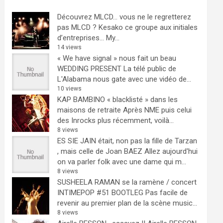
Découvrez MLCD… vous ne le regretterez
pas
MLCD ? Kesako ce groupe aux initiales
d’entreprises… My...
14 views
« We have signal » nous fait un beau
WEDDING PRESENT
La télé public de
L'Alabama nous gate avec une vidéo de...
10 views
KAP BAMBINO « blacklisté » dans les
maisons de retraite
Après NME puis celui
des Inrocks plus récemment, voilà...
8 views
ES SIE JAIN était, non pas la fille de Tarzan
, mais celle de Joan BAEZ
Allez aujourd'hui
on va parler folk avec une dame qui m...
8 views
SUSHEELA RAMAN se la ramène / concert
INTIMEPOP #51 BOOTLEG
Pas facile de
revenir au premier plan de la scène music...
8 views