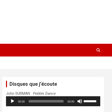
Disques que j’écoute
John SURMAN
Pebble Dance
Lecteur
Utilisez
00:00
00:00
audio
les
flèches