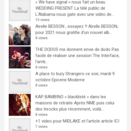
« We have signal » nous fait un beau
WEDDING PRESENT
La télé public de
L'Alabama nous gate avec une vidéo de...
10 views
Airelle BESSON , essayez !!
Airelle BESSON,
pour 2021 nous gratifie d'un nouvel alb...
8 views
THE DODOS me donnent envie de dodo
Pas
facile de réaliser une session The Interface,
l'amb...
8 views
A place to bury Strangers ce soir, mardi 9
octobre Epicerie Moderne
8 views
KAP BAMBINO « blacklisté » dans les
maisons de retraite
Après NME puis celui
des Inrocks plus récemment, voilà...
8 views
+1 video pour MIDLAKE et l’article
article ICI
7 views