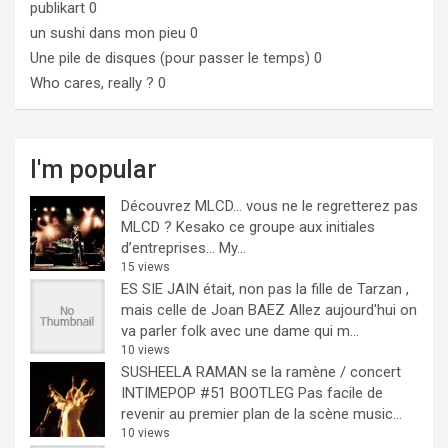
publikart
0
un sushi dans mon pieu
0
Une pile de disques (pour passer le temps)
0
Who cares, really ?
0
I'm popular
Découvrez MLCD… vous ne le regretterez pas
MLCD ? Kesako ce groupe aux initiales
d’entreprises… My...
15 views
ES SIE JAIN était, non pas la fille de Tarzan ,
mais celle de Joan BAEZ
Allez aujourd'hui on
va parler folk avec une dame qui m...
10 views
SUSHEELA RAMAN se la ramène / concert
INTIMEPOP #51 BOOTLEG
Pas facile de
revenir au premier plan de la scène music...
10 views