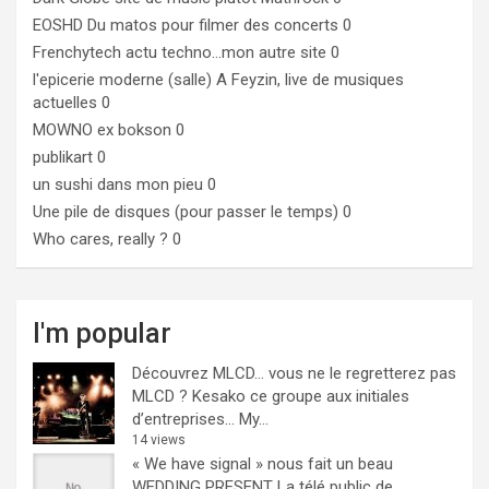
EOSHD
Du matos pour filmer des concerts 0
Frenchytech
actu techno…mon autre site 0
l'epicerie moderne (salle)
A Feyzin, live de musiques
actuelles 0
MOWNO ex bokson
0
publikart
0
un sushi dans mon pieu
0
Une pile de disques (pour passer le temps)
0
Who cares, really ?
0
I'm popular
Découvrez MLCD… vous ne le regretterez pas
MLCD ? Kesako ce groupe aux initiales
d’entreprises… My...
14 views
« We have signal » nous fait un beau
WEDDING PRESENT
La télé public de