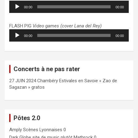
Lecteur
00:00
00:00
audio
FLASH PIG
Video games (cover Lana del Rey)
Lecteur
00:00
00:00
audio
Concerts à ne pas rater
27 JUIN 2024 Chambéry Estivales en Savoie « Zao de
Sagazan » gratos
Pôtes 2.0
Amply
Scènes Lyonnaises 0
Dark Globe
site de music plutôt Mathrock 0