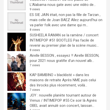
L'Alabama nous gate avec une vidéo de...
9 views
ES SIE JAIN était, non pas la fille de Tarzan ,
mais celle de Joan BAEZ
Allez aujourd'hui on
va parler folk avec une dame qui m...
8 views
SUSHEELA RAMAN se la ramène / concert
INTIMEPOP #51 BOOTLEG
Pas facile de
revenir au premier plan de la scène music...
8 views
Airelle BESSON , essayez !!
Airelle BESSON,
pour 2021 nous gratifie d'un nouvel alb...
7 views
KAP BAMBINO « blacklisté » dans les
maisons de retraite
Après NME puis celui
des Inrocks plus récemment, voilà...
7 views
JOY : nouvelle planète tournant autour de
Venus / INTIMEPOP #55
Ce soir là Agnès
OBEL avait annulé son concert, laissan...