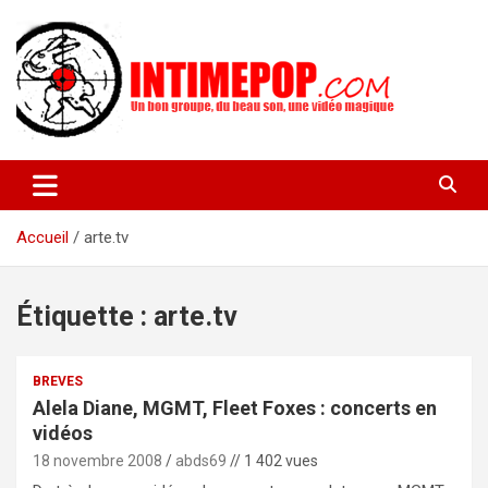
Aller
au
contenu
Un blog avec des sessions live filmées de concerts de musiques
intimepop.com
actuelles pop rock, post-rock, indé sur Lyon. rock pop concert
lyon
Accueil
arte.tv
Étiquette :
arte.tv
BREVES
Alela Diane, MGMT, Fleet Foxes : concerts en
vidéos
18 novembre 2008
abds69
// 1 402 vues