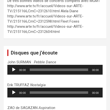
De très bonnes vidéos de concerts complets avec MGMT
http://www.arte.tv/fr/accueil/Videos-sur-ARTE-
TV/2151166,CmC=2312610.html Alela Diane
http://www.arte.tv/fr/accueil/Videos-sur-ARTE-
TV/2151166,CmC=2312598.html Fleet Foxes
http://www.arte.tv/fr/accueil/Videos-sur-ARTE-
TV/2151166,CmC=2312604.html
Disques que j’écoute
John SURMAN
Pebble Dance
Lecteur
00:00
00:00
audio
Erik TRUFFAZ
Nostalgia
Lecteur
00:00
00:00
audio
ZAO de SAGAZAN
Aspiration