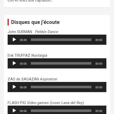
con et voici une captation…
Disques que j’écoute
John SURMAN
Pebble Dance
Lecteur
00:00
00:00
audio
Erik TRUFFAZ
Nostalgia
Lecteur
00:00
00:00
audio
ZAO de SAGAZAN
Aspiration
Lecteur
00:00
00:00
audio
FLASH PIG
Video games (cover Lana del Rey)
Lecteur
00:00
00:00
audio