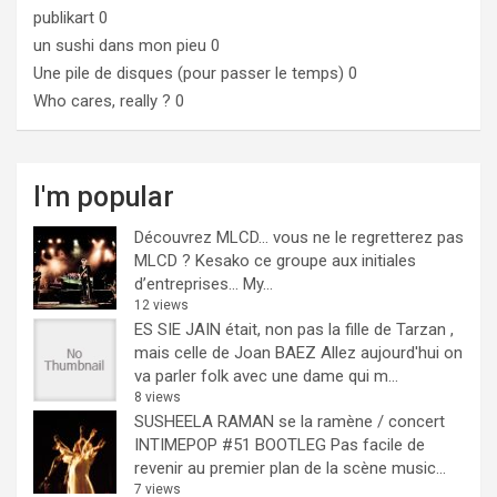
publikart
0
un sushi dans mon pieu
0
Une pile de disques (pour passer le temps)
0
Who cares, really ?
0
I'm popular
Découvrez MLCD… vous ne le regretterez pas
MLCD ? Kesako ce groupe aux initiales
d’entreprises… My...
12 views
ES SIE JAIN était, non pas la fille de Tarzan ,
mais celle de Joan BAEZ
Allez aujourd'hui on
va parler folk avec une dame qui m...
8 views
SUSHEELA RAMAN se la ramène / concert
INTIMEPOP #51 BOOTLEG
Pas facile de
revenir au premier plan de la scène music...
7 views