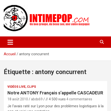
Aller
au
contenu
Un blog avec des sessions live filmées de concerts de musiques
intimepop.com
actuelles pop rock, post-rock, indé sur Lyon. rock pop concert
lyon
Accueil
antony concurrent
Étiquette :
antony concurrent
VIDÉOS LIVE, CLIPS
Notre ANTONY Français s’appelle CASCADEUR
18 août 2010
abds69
// 4 500 vues
4 commentaires
Je l’avais raté sur Lyon pour des problèmes logistiques à la