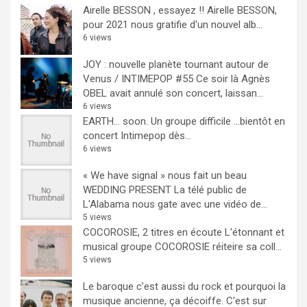
Airelle BESSON , essayez !!
Airelle BESSON,
pour 2021 nous gratifie d'un nouvel alb...
6 views
JOY : nouvelle planète tournant autour de
Venus / INTIMEPOP #55
Ce soir là Agnès
OBEL avait annulé son concert, laissan...
6 views
EARTH… soon.
Un groupe difficile ...bientôt en
concert Intimepop dès...
6 views
« We have signal » nous fait un beau
WEDDING PRESENT
La télé public de
L'Alabama nous gate avec une vidéo de...
5 views
COCOROSIE, 2 titres en écoute
L'étonnant et
musical groupe COCOROSIE réiteire sa coll...
5 views
Le baroque c’est aussi du rock et pourquoi la
musique ancienne, ça décoiffe.
C'est sur