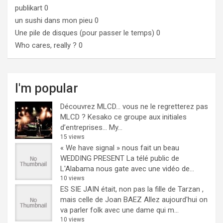
publikart
0
un sushi dans mon pieu
0
Une pile de disques (pour passer le temps)
0
Who cares, really ?
0
I'm popular
Découvrez MLCD… vous ne le regretterez pas
MLCD ? Kesako ce groupe aux initiales
d’entreprises… My...
15 views
« We have signal » nous fait un beau
WEDDING PRESENT
La télé public de
L'Alabama nous gate avec une vidéo de...
10 views
ES SIE JAIN était, non pas la fille de Tarzan ,
mais celle de Joan BAEZ
Allez aujourd'hui on
va parler folk avec une dame qui m...
10 views