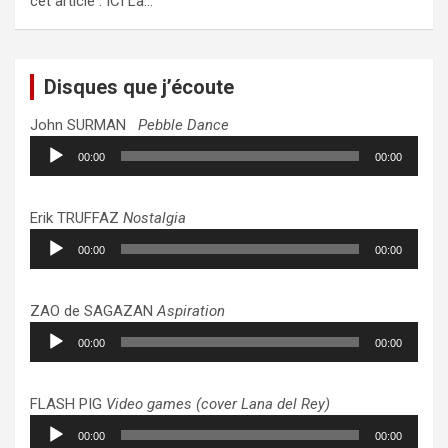
cet article : ICI La…
Disques que j’écoute
John SURMAN
Pebble Dance
Lecteur
00:00
00:00
audio
Erik TRUFFAZ
Nostalgia
Lecteur
00:00
00:00
audio
ZAO de SAGAZAN
Aspiration
Lecteur
00:00
00:00
audio
FLASH PIG
Video games (cover Lana del Rey)
Lecteur
00:00
00:00
audio