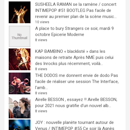
SUSHEELA RAMAN se la ramène / concert
INTIMEPOP #51 BOOTLEG
Pas facile de
revenir au premier plan de la scène music...
10 views
A place to bury Strangers ce soir, mardi 9
octobre Epicerie Moderne
8 views
KAP BAMBINO « blacklisté » dans les
maisons de retraite
Après NME puis celui
des Inrocks plus récemment, voilà...
8 views
THE DODOS me donnent envie de dodo
Pas
facile de réaliser une session The Interface,
l'amb...
8 views
Airelle BESSON , essayez !!
Airelle BESSON,
pour 2021 nous gratifie d'un nouvel alb...
8 views
JOY : nouvelle planète tournant autour de
Venus / INTIMEPOP #55
Ce soir là Agnès