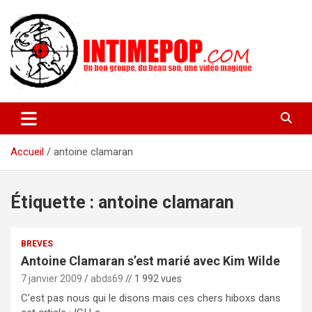
Aller
au
contenu
Un blog avec des sessions live filmées de concerts de musiques
intimepop.com
actuelles pop rock, post-rock, indé sur Lyon. rock pop concert
lyon
Accueil
antoine clamaran
Étiquette :
antoine clamaran
BREVES
Antoine Clamaran s’est marié avec Kim Wilde
7 janvier 2009
abds69
// 1 992 vues
C’est pas nous qui le disons mais ces chers hiboxs dans