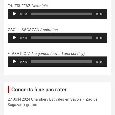
Erik TRUFFAZ
Nostalgia
Lecteur
00:00
00:00
audio
ZAO de SAGAZAN
Aspiration
Lecteur
00:00
00:00
audio
FLASH PIG
Video games (cover Lana del Rey)
Lecteur
00:00
00:00
audio
Concerts à ne pas rater
27 JUIN 2024 Chambéry Estivales en Savoie « Zao de
Sagazan » gratos