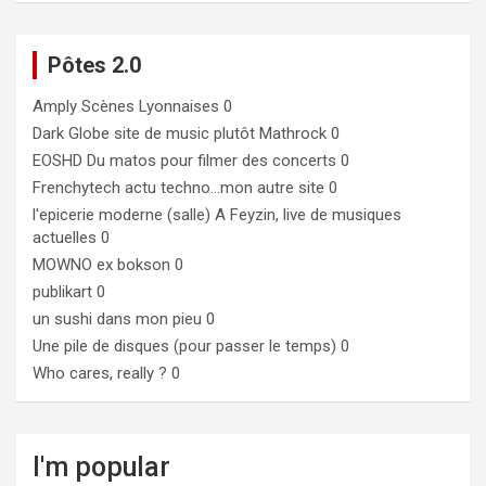
Pôtes 2.0
Amply
Scènes Lyonnaises 0
Dark Globe
site de music plutôt Mathrock 0
EOSHD
Du matos pour filmer des concerts 0
Frenchytech
actu techno…mon autre site 0
l'epicerie moderne (salle)
A Feyzin, live de musiques
actuelles 0
MOWNO ex bokson
0
publikart
0
un sushi dans mon pieu
0
Une pile de disques (pour passer le temps)
0
Who cares, really ?
0
I'm popular