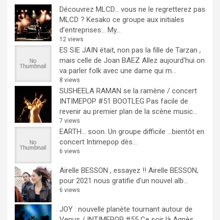
Découvrez MLCD… vous ne le regretterez pas
MLCD ? Kesako ce groupe aux initiales
d’entreprises… My...
12 views
ES SIE JAIN était, non pas la fille de Tarzan ,
mais celle de Joan BAEZ
Allez aujourd'hui on
va parler folk avec une dame qui m...
8 views
SUSHEELA RAMAN se la ramène / concert
INTIMEPOP #51 BOOTLEG
Pas facile de
revenir au premier plan de la scène music...
7 views
EARTH… soon.
Un groupe difficile ...bientôt en
concert Intimepop dès...
6 views
Airelle BESSON , essayez !!
Airelle BESSON,
pour 2021 nous gratifie d'un nouvel alb...
6 views
JOY : nouvelle planète tournant autour de
Venus / INTIMEPOP #55
Ce soir là Agnès