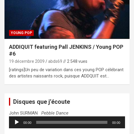
YOUNG POP
ADDIQUIT featuring Pall JENKINS / Young POP
#6
19 décembre 2009
abds69
// 2 548 vues
[ratings]Un peu de variation dans ces young POP célébrant
des artistes naissants rock, puisque ADDQUIT est…
Disques que j’écoute
John SURMAN
Pebble Dance
Lecteur
00:00
00:00
audio