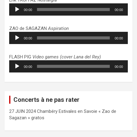
Lecteur
00:00
00:00
audio
ZAO de SAGAZAN
Aspiration
Lecteur
00:00
00:00
audio
FLASH PIG
Video games (cover Lana del Rey)
Lecteur
00:00
00:00
audio
Concerts à ne pas rater
27 JUIN 2024 Chambéry Estivales en Savoie « Zao de
Sagazan » gratos