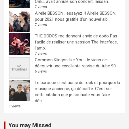
OBEL avait annulé son concert, laissan...
7 views
Airelle BESSON , essayez !!
Airelle BESSON,
pour 2021 nous gratifie d'un nouvel alb...
7 views
THE DODOS me donnent envie de dodo
Pas
facile de réaliser une session The Interface,
l'amb...
7 views
Common Klingon like You.
Je viens de
découvrir une excellente reprise du tube 90...
6 views
Le baroque c’est aussi du rock et pourquoi la
musique ancienne, ça décoiffe.
C'est sur
cette citation que je souhaite vous faire
déc...
6 views
You may Missed