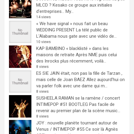
MLCD ? Kesako ce groupe aux initiales
d’entreprises… My...
14 views
« We have signal » nous fait un beau
WEDDING PRESENT
La télé public de
L'Alabama nous gate avec une vidéo de...
10 views
KAP BAMBINO « blacklisté » dans les
maisons de retraite
Après NME puis celui
des Inrocks plus récemment, voilà...
8 views
ES SIE JAIN était, non pas la fille de Tarzan ,
mais celle de Joan BAEZ
Allez aujourd'hui on
va parler folk avec une dame qui m...
8 views
SUSHEELA RAMAN se la ramène / concert
INTIMEPOP #51 BOOTLEG
Pas facile de
revenir au premier plan de la scène music...
8 views
JOY : nouvelle planète tournant autour de
Venus / INTIMEPOP #55
Ce soir là Agnès