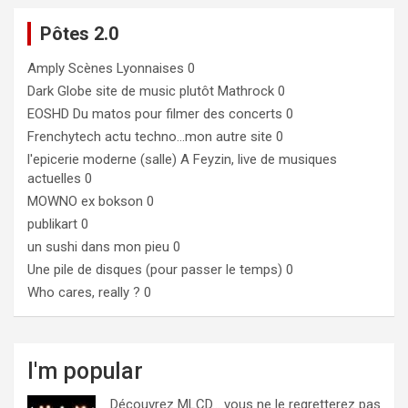
Pôtes 2.0
Amply
Scènes Lyonnaises 0
Dark Globe
site de music plutôt Mathrock 0
EOSHD
Du matos pour filmer des concerts 0
Frenchytech
actu techno…mon autre site 0
l'epicerie moderne (salle)
A Feyzin, live de musiques
actuelles 0
MOWNO ex bokson
0
publikart
0
un sushi dans mon pieu
0
Une pile de disques (pour passer le temps)
0
Who cares, really ?
0
I'm popular
Découvrez MLCD… vous ne le regretterez pas