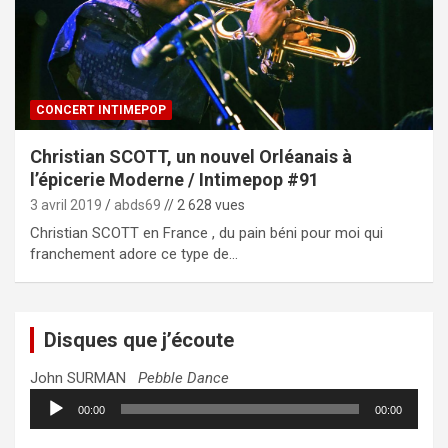
CONCERT INTIMEPOP
Christian SCOTT, un nouvel Orléanais à
l’épicerie Moderne / Intimepop #91
3 avril 2019
abds69
// 2 628 vues
Christian SCOTT en France , du pain béni pour moi qui
franchement adore ce type de…
Disques que j’écoute
John SURMAN
Pebble Dance
Lecteur
00:00
00:00
audio