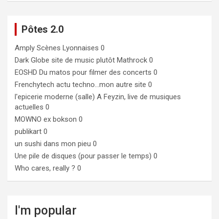
Pôtes 2.0
Amply
Scènes Lyonnaises 0
Dark Globe
site de music plutôt Mathrock 0
EOSHD
Du matos pour filmer des concerts 0
Frenchytech
actu techno…mon autre site 0
l'epicerie moderne (salle)
A Feyzin, live de musiques
actuelles 0
MOWNO ex bokson
0
publikart
0
un sushi dans mon pieu
0
Une pile de disques (pour passer le temps)
0
Who cares, really ?
0
I'm popular