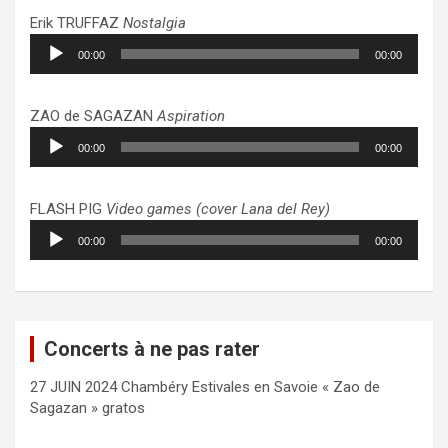
Erik TRUFFAZ
Nostalgia
Lecteur
00:00
00:00
audio
ZAO de SAGAZAN
Aspiration
Lecteur
00:00
00:00
audio
FLASH PIG
Video games (cover Lana del Rey)
Lecteur
00:00
00:00
audio
Concerts à ne pas rater
27 JUIN 2024 Chambéry Estivales en Savoie « Zao de
Sagazan » gratos