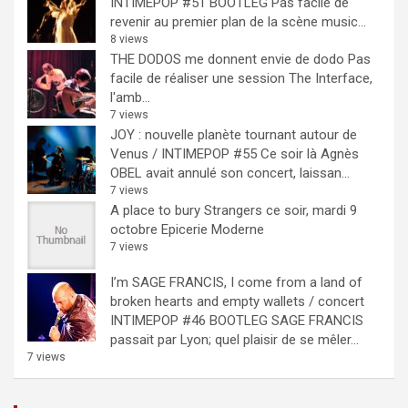
INTIMEPOP #51 BOOTLEG
Pas facile de
revenir au premier plan de la scène music...
8 views
THE DODOS me donnent envie de dodo
Pas
facile de réaliser une session The Interface,
l'amb...
7 views
JOY : nouvelle planète tournant autour de
Venus / INTIMEPOP #55
Ce soir là Agnès
OBEL avait annulé son concert, laissan...
7 views
A place to bury Strangers ce soir, mardi 9
octobre Epicerie Moderne
7 views
I’m SAGE FRANCIS, I come from a land of
broken hearts and empty wallets / concert
INTIMEPOP #46 BOOTLEG
SAGE FRANCIS
passait par Lyon; quel plaisir de se mêler...
7 views