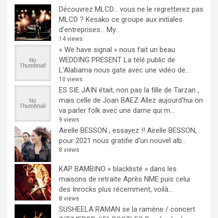
Découvrez MLCD… vous ne le regretterez pas
MLCD ? Kesako ce groupe aux initiales
d’entreprises… My...
14 views
« We have signal » nous fait un beau
WEDDING PRESENT
La télé public de
L'Alabama nous gate avec une vidéo de...
10 views
ES SIE JAIN était, non pas la fille de Tarzan ,
mais celle de Joan BAEZ
Allez aujourd'hui on
va parler folk avec une dame qui m...
9 views
Airelle BESSON , essayez !!
Airelle BESSON,
pour 2021 nous gratifie d'un nouvel alb...
8 views
KAP BAMBINO « blacklisté » dans les
maisons de retraite
Après NME puis celui
des Inrocks plus récemment, voilà...
8 views
SUSHEELA RAMAN se la ramène / concert