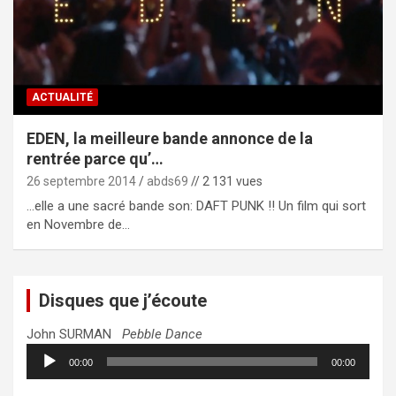
ACTUALITÉ
EDEN, la meilleure bande annonce de la
rentrée parce qu’…
26 septembre 2014
abds69
// 2 131 vues
…elle a une sacré bande son: DAFT PUNK !! Un film qui sort
en Novembre de…
Disques que j’écoute
John SURMAN
Pebble Dance
Lecteur
00:00
00:00
audio