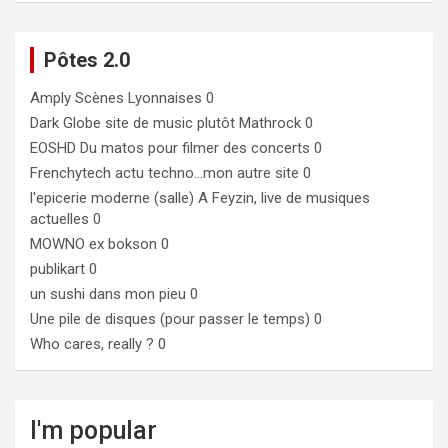
Pôtes 2.0
Amply
Scènes Lyonnaises 0
Dark Globe
site de music plutôt Mathrock 0
EOSHD
Du matos pour filmer des concerts 0
Frenchytech
actu techno…mon autre site 0
l'epicerie moderne (salle)
A Feyzin, live de musiques
actuelles 0
MOWNO ex bokson
0
publikart
0
un sushi dans mon pieu
0
Une pile de disques (pour passer le temps)
0
Who cares, really ?
0
I'm popular