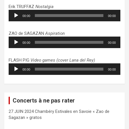
Erik TRUFFAZ
Nostalgia
Lecteur
00:00
00:00
audio
ZAO de SAGAZAN
Aspiration
Lecteur
00:00
00:00
audio
FLASH PIG
Video games (cover Lana del Rey)
Lecteur
00:00
00:00
audio
Concerts à ne pas rater
27 JUIN 2024 Chambéry Estivales en Savoie « Zao de
Sagazan » gratos