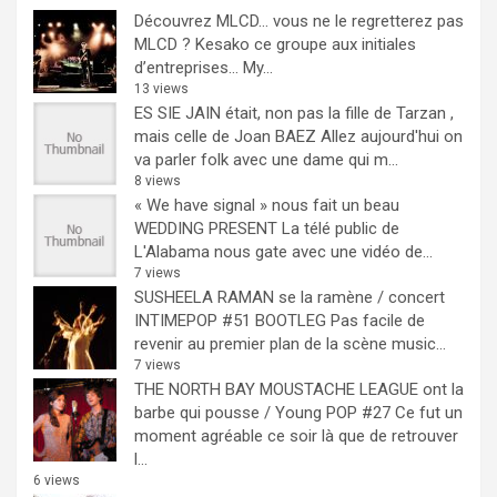
Découvrez MLCD… vous ne le regretterez pas
MLCD ? Kesako ce groupe aux initiales
d’entreprises… My...
13 views
ES SIE JAIN était, non pas la fille de Tarzan ,
mais celle de Joan BAEZ
Allez aujourd'hui on
va parler folk avec une dame qui m...
8 views
« We have signal » nous fait un beau
WEDDING PRESENT
La télé public de
L'Alabama nous gate avec une vidéo de...
7 views
SUSHEELA RAMAN se la ramène / concert
INTIMEPOP #51 BOOTLEG
Pas facile de
revenir au premier plan de la scène music...
7 views
THE NORTH BAY MOUSTACHE LEAGUE ont la
barbe qui pousse / Young POP #27
Ce fut un
moment agréable ce soir là que de retrouver
l...
6 views