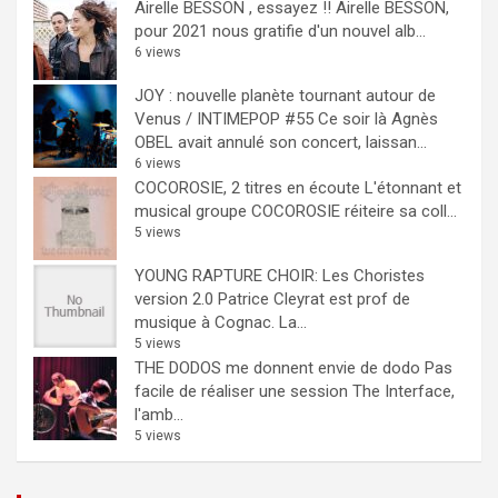
Airelle BESSON , essayez !!
Airelle BESSON,
pour 2021 nous gratifie d'un nouvel alb...
6 views
JOY : nouvelle planète tournant autour de
Venus / INTIMEPOP #55
Ce soir là Agnès
OBEL avait annulé son concert, laissan...
6 views
COCOROSIE, 2 titres en écoute
L'étonnant et
musical groupe COCOROSIE réiteire sa coll...
5 views
YOUNG RAPTURE CHOIR: Les Choristes
version 2.0
Patrice Cleyrat est prof de
musique à Cognac. La...
5 views
THE DODOS me donnent envie de dodo
Pas
facile de réaliser une session The Interface,
l'amb...
5 views