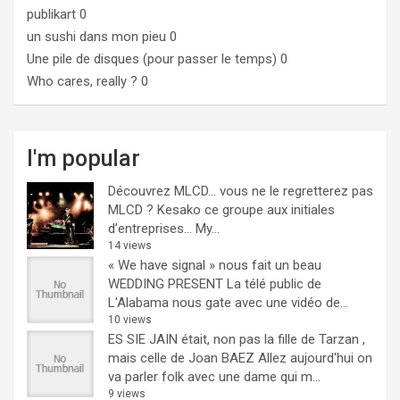
publikart
0
un sushi dans mon pieu
0
Une pile de disques (pour passer le temps)
0
Who cares, really ?
0
I'm popular
Découvrez MLCD… vous ne le regretterez pas
MLCD ? Kesako ce groupe aux initiales
d’entreprises… My...
14 views
« We have signal » nous fait un beau
WEDDING PRESENT
La télé public de
L'Alabama nous gate avec une vidéo de...
10 views
ES SIE JAIN était, non pas la fille de Tarzan ,
mais celle de Joan BAEZ
Allez aujourd'hui on
va parler folk avec une dame qui m...
9 views