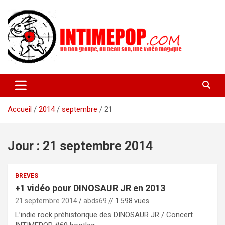
Aller
au
contenu
Un blog avec des sessions live filmées de concerts de musiques
intimepop.com
actuelles pop rock, post-rock, indé sur Lyon. rock pop concert
lyon
Accueil
2014
septembre
21
Jour :
21 septembre 2014
BREVES
+1 vidéo pour DINOSAUR JR en 2013
21 septembre 2014
abds69
// 1 598 vues
L’indie rock préhistorique des DINOSAUR JR / Concert