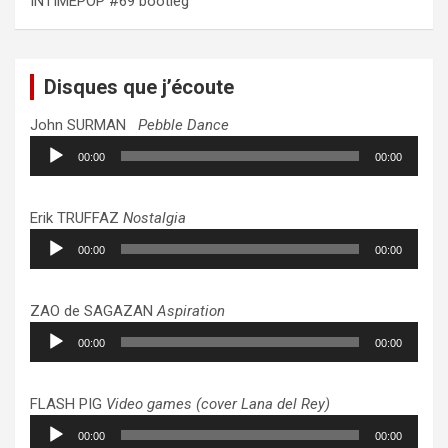
INTIMEPOP #69 bootleg
Disques que j’écoute
John SURMAN
Pebble Dance
Lecteur
00:00
00:00
audio
Erik TRUFFAZ
Nostalgia
Lecteur
00:00
00:00
audio
ZAO de SAGAZAN
Aspiration
Lecteur
00:00
00:00
audio
FLASH PIG
Video games (cover Lana del Rey)
Lecteur
00:00
00:00
audio