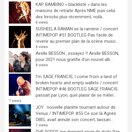
KAP BAMBINO « blacklisté » dans les
maisons de retraite
Après NME puis celui
des Inrocks plus récemment, voilà...
8 views
SUSHEELA RAMAN se la ramène / concert
INTIMEPOP #51 BOOTLEG
Pas facile de
revenir au premier plan de la scène music...
8 views
Airelle BESSON , essayez !!
Airelle BESSON,
pour 2021 nous gratifie d'un nouvel alb...
8 views
I’m SAGE FRANCIS, I come from a land of
broken hearts and empty wallets / concert
INTIMEPOP #46 BOOTLEG
SAGE FRANCIS
passait par Lyon; quel plaisir de se mêler...
7 views
JOY : nouvelle planète tournant autour de
Venus / INTIMEPOP #55
Ce soir là Agnès
OBEL avait annulé son concert, laissan...
7 views
THE DODOS me donnent envie de dodo
Pas