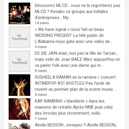
Découvrez MLCD… vous ne le regretterez pas
MLCD ? Kesako ce groupe aux initiales
d’entreprises… My...
14 views
« We have signal » nous fait un beau
WEDDING PRESENT
La télé public de
L'Alabama nous gate avec une vidéo de...
9 views
ES SIE JAIN était, non pas la fille de Tarzan ,
mais celle de Joan BAEZ
Allez aujourd'hui on
va parler folk avec une dame qui m...
8 views
SUSHEELA RAMAN se la ramène / concert
INTIMEPOP #51 BOOTLEG
Pas facile de
revenir au premier plan de la scène music...
8 views
KAP BAMBINO « blacklisté » dans les
maisons de retraite
Après NME puis celui
des Inrocks plus récemment, voilà...
7 views
Airelle BESSON , essayez !!
Airelle BESSON,