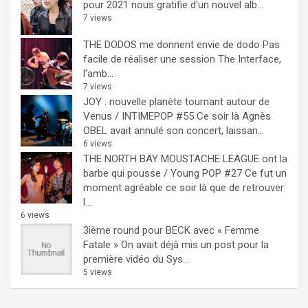
pour 2021 nous gratifie d'un nouvel alb...
7 views
THE DODOS me donnent envie de dodo
Pas
facile de réaliser une session The Interface,
l'amb...
7 views
JOY : nouvelle planète tournant autour de
Venus / INTIMEPOP #55
Ce soir là Agnès
OBEL avait annulé son concert, laissan...
6 views
THE NORTH BAY MOUSTACHE LEAGUE ont la
barbe qui pousse / Young POP #27
Ce fut un
moment agréable ce soir là que de retrouver
l...
6 views
3ième round pour BECK avec « Femme
Fatale »
On avait déjà mis un post pour la
première vidéo du Sys...
5 views