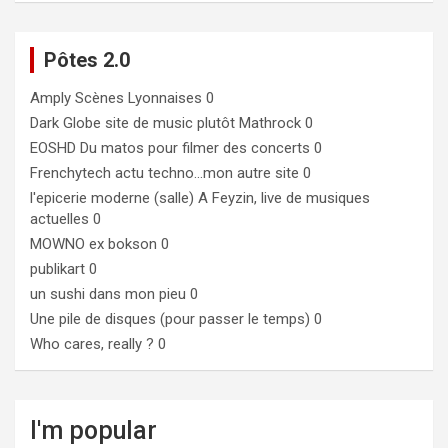
Pôtes 2.0
Amply
Scènes Lyonnaises 0
Dark Globe
site de music plutôt Mathrock 0
EOSHD
Du matos pour filmer des concerts 0
Frenchytech
actu techno…mon autre site 0
l'epicerie moderne (salle)
A Feyzin, live de musiques
actuelles 0
MOWNO ex bokson
0
publikart
0
un sushi dans mon pieu
0
Une pile de disques (pour passer le temps)
0
Who cares, really ?
0
I'm popular