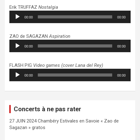
Erik TRUFFAZ
Nostalgia
Lecteur
00:00
00:00
audio
ZAO de SAGAZAN
Aspiration
Lecteur
00:00
00:00
audio
FLASH PIG
Video games (cover Lana del Rey)
Lecteur
00:00
00:00
audio
Concerts à ne pas rater
27 JUIN 2024 Chambéry Estivales en Savoie « Zao de
Sagazan » gratos