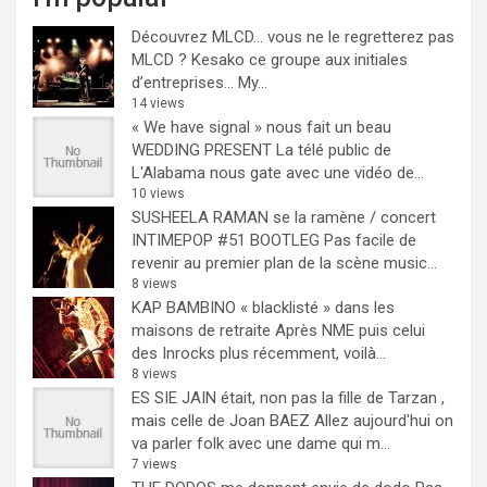
Découvrez MLCD… vous ne le regretterez pas
MLCD ? Kesako ce groupe aux initiales
d’entreprises… My...
14 views
« We have signal » nous fait un beau
WEDDING PRESENT
La télé public de
L'Alabama nous gate avec une vidéo de...
10 views
SUSHEELA RAMAN se la ramène / concert
INTIMEPOP #51 BOOTLEG
Pas facile de
revenir au premier plan de la scène music...
8 views
KAP BAMBINO « blacklisté » dans les
maisons de retraite
Après NME puis celui
des Inrocks plus récemment, voilà...
8 views
ES SIE JAIN était, non pas la fille de Tarzan ,
mais celle de Joan BAEZ
Allez aujourd'hui on
va parler folk avec une dame qui m...
7 views