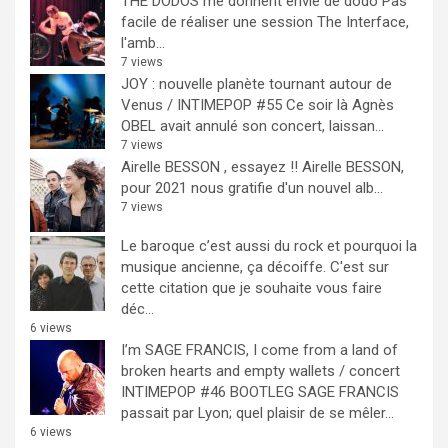
THE DODOS me donnent envie de dodo
Pas
facile de réaliser une session The Interface,
l'amb...
7 views
JOY : nouvelle planète tournant autour de
Venus / INTIMEPOP #55
Ce soir là Agnès
OBEL avait annulé son concert, laissan...
7 views
Airelle BESSON , essayez !!
Airelle BESSON,
pour 2021 nous gratifie d'un nouvel alb...
7 views
Le baroque c’est aussi du rock et pourquoi la
musique ancienne, ça décoiffe.
C'est sur
cette citation que je souhaite vous faire
déc...
6 views
I’m SAGE FRANCIS, I come from a land of
broken hearts and empty wallets / concert
INTIMEPOP #46 BOOTLEG
SAGE FRANCIS
passait par Lyon; quel plaisir de se mêler...
6 views