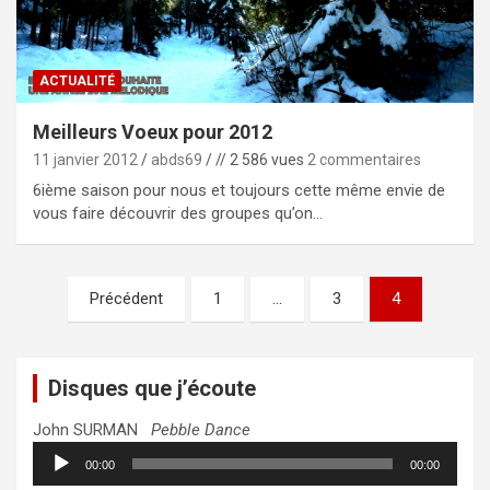
ACTUALITÉ
Meilleurs Voeux pour 2012
11 janvier 2012
abds69
// 2 586 vues
2 commentaires
6ième saison pour nous et toujours cette même envie de
vous faire découvrir des groupes qu’on…
Pagination
Précédent
1
…
3
4
des
publications
Disques que j’écoute
John SURMAN
Pebble Dance
Lecteur
00:00
00:00
audio