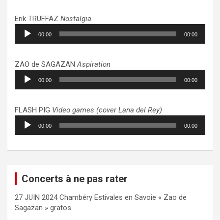
Erik TRUFFAZ
Nostalgia
Lecteur
00:00
00:00
audio
ZAO de SAGAZAN
Aspiration
Lecteur
00:00
00:00
audio
FLASH PIG
Video games (cover Lana del Rey)
Lecteur
00:00
00:00
audio
Concerts à ne pas rater
27 JUIN 2024 Chambéry Estivales en Savoie « Zao de
Sagazan » gratos