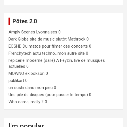
Pôtes 2.0
Amply
Scènes Lyonnaises 0
Dark Globe
site de music plutôt Mathrock 0
EOSHD
Du matos pour filmer des concerts 0
Frenchytech
actu techno…mon autre site 0
l'epicerie moderne (salle)
A Feyzin, live de musiques
actuelles 0
MOWNO ex bokson
0
publikart
0
un sushi dans mon pieu
0
Une pile de disques (pour passer le temps)
0
Who cares, really ?
0
I'm popular