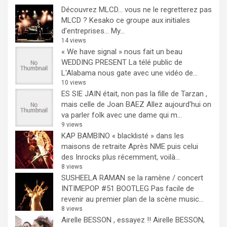
Découvrez MLCD… vous ne le regretterez pas
MLCD ? Kesako ce groupe aux initiales
d’entreprises… My...
14 views
« We have signal » nous fait un beau
WEDDING PRESENT
La télé public de
L'Alabama nous gate avec une vidéo de...
10 views
ES SIE JAIN était, non pas la fille de Tarzan ,
mais celle de Joan BAEZ
Allez aujourd'hui on
va parler folk avec une dame qui m...
9 views
KAP BAMBINO « blacklisté » dans les
maisons de retraite
Après NME puis celui
des Inrocks plus récemment, voilà...
8 views
SUSHEELA RAMAN se la ramène / concert
INTIMEPOP #51 BOOTLEG
Pas facile de
revenir au premier plan de la scène music...
8 views
Airelle BESSON , essayez !!
Airelle BESSON,