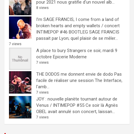
pour 2021 nous gratifie d'un nouvel alb...
8 views
I’m SAGE FRANCIS, I come from a land of
broken hearts and empty wallets / concert
INTIMEPOP #46 BOOTLEG
SAGE FRANCIS
passait par Lyon; quel plaisir de se mêler...
7 views
A place to bury Strangers ce soir, mardi 9
octobre Epicerie Moderne
7 views
THE DODOS me donnent envie de dodo
Pas
facile de réaliser une session The Interface,
l'amb...
7 views
JOY : nouvelle planète tournant autour de
Venus / INTIMEPOP #55
Ce soir là Agnès
OBEL avait annulé son concert, laissan...
7 views