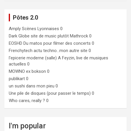
Pôtes 2.0
Amply
Scènes Lyonnaises 0
Dark Globe
site de music plutôt Mathrock 0
EOSHD
Du matos pour filmer des concerts 0
Frenchytech
actu techno…mon autre site 0
l'epicerie moderne (salle)
A Feyzin, live de musiques
actuelles 0
MOWNO ex bokson
0
publikart
0
un sushi dans mon pieu
0
Une pile de disques (pour passer le temps)
0
Who cares, really ?
0
I'm popular