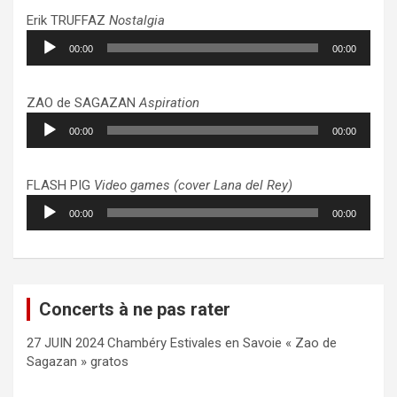
Erik TRUFFAZ
Nostalgia
Lecteur
00:00
00:00
audio
ZAO de SAGAZAN
Aspiration
Lecteur
00:00
00:00
audio
FLASH PIG
Video games (cover Lana del Rey)
Lecteur
00:00
00:00
audio
Concerts à ne pas rater
27 JUIN 2024 Chambéry Estivales en Savoie « Zao de
Sagazan » gratos