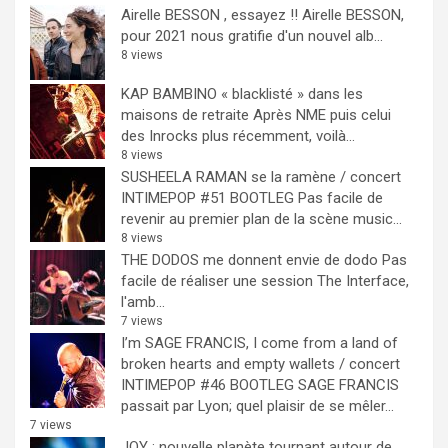
Airelle BESSON , essayez !!
Airelle BESSON,
pour 2021 nous gratifie d'un nouvel alb...
8 views
KAP BAMBINO « blacklisté » dans les
maisons de retraite
Après NME puis celui
des Inrocks plus récemment, voilà...
8 views
SUSHEELA RAMAN se la ramène / concert
INTIMEPOP #51 BOOTLEG
Pas facile de
revenir au premier plan de la scène music...
8 views
THE DODOS me donnent envie de dodo
Pas
facile de réaliser une session The Interface,
l'amb...
7 views
I’m SAGE FRANCIS, I come from a land of
broken hearts and empty wallets / concert
INTIMEPOP #46 BOOTLEG
SAGE FRANCIS
passait par Lyon; quel plaisir de se mêler...
7 views
JOY : nouvelle planète tournant autour de