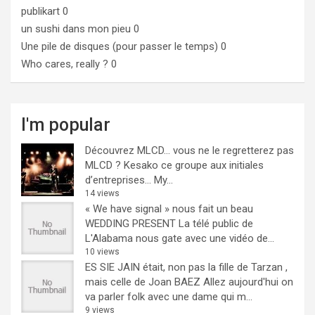
publikart
0
un sushi dans mon pieu
0
Une pile de disques (pour passer le temps)
0
Who cares, really ?
0
I'm popular
Découvrez MLCD… vous ne le regretterez pas
MLCD ? Kesako ce groupe aux initiales
d’entreprises… My...
14 views
« We have signal » nous fait un beau
WEDDING PRESENT
La télé public de
L'Alabama nous gate avec une vidéo de...
10 views
ES SIE JAIN était, non pas la fille de Tarzan ,
mais celle de Joan BAEZ
Allez aujourd'hui on
va parler folk avec une dame qui m...
9 views