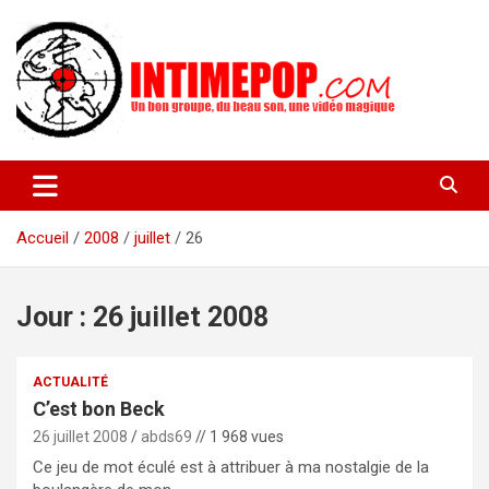
Aller
au
contenu
Un blog avec des sessions live filmées de concerts de musiques
intimepop.com
actuelles pop rock, post-rock, indé sur Lyon. rock pop concert
lyon
Accueil
2008
juillet
26
Jour :
26 juillet 2008
ACTUALITÉ
C’est bon Beck
26 juillet 2008
abds69
// 1 968 vues
Ce jeu de mot éculé est à attribuer à ma nostalgie de la