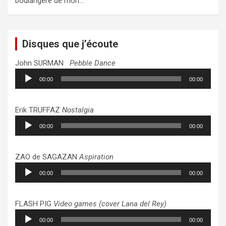
boulangère de mon…
Disques que j’écoute
John SURMAN
Pebble Dance
Lecteur
00:00
00:00
audio
Erik TRUFFAZ
Nostalgia
Lecteur
00:00
00:00
audio
ZAO de SAGAZAN
Aspiration
Lecteur
00:00
00:00
audio
FLASH PIG
Video games (cover Lana del Rey)
Lecteur
00:00
00:00
audio