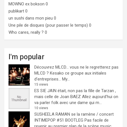
MOWNO ex bokson
0
publikart
0
un sushi dans mon pieu
0
Une pile de disques (pour passer le temps)
0
Who cares, really ?
0
I'm popular
Découvrez MLCD… vous ne le regretterez pas
MLCD ? Kesako ce groupe aux initiales
d’entreprises… My...
15 views
ES SIE JAIN était, non pas la fille de Tarzan ,
mais celle de Joan BAEZ
Allez aujourd'hui on
va parler folk avec une dame qui m...
10 views
SUSHEELA RAMAN se la ramène / concert
INTIMEPOP #51 BOOTLEG
Pas facile de
revenir au premier plan de la scène music...