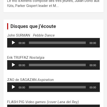
Le trio d’Athens composé des très jeunes, Julian Dorio aux
fûts, Parker Gispert leader et M.…
Disques que j’écoute
John SURMAN
Pebble Dance
Lecteur
00:00
00:00
audio
Erik TRUFFAZ
Nostalgia
Lecteur
00:00
00:00
audio
ZAO de SAGAZAN
Aspiration
Lecteur
00:00
00:00
audio
FLASH PIG
Video games (cover Lana del Rey)
Lecteur