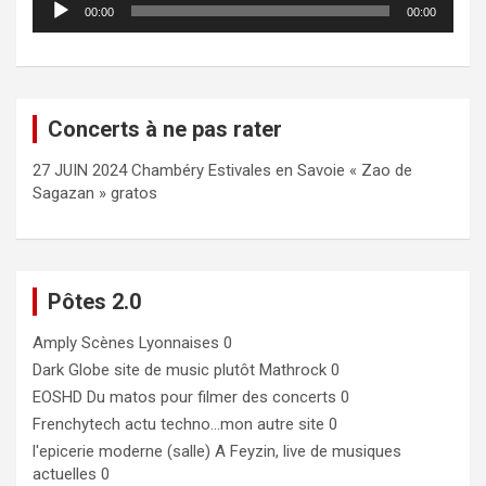
00:00
00:00
audio
Concerts à ne pas rater
27 JUIN 2024 Chambéry Estivales en Savoie « Zao de
Sagazan » gratos
Pôtes 2.0
Amply
Scènes Lyonnaises 0
Dark Globe
site de music plutôt Mathrock 0
EOSHD
Du matos pour filmer des concerts 0
Frenchytech
actu techno…mon autre site 0
l'epicerie moderne (salle)
A Feyzin, live de musiques
actuelles 0