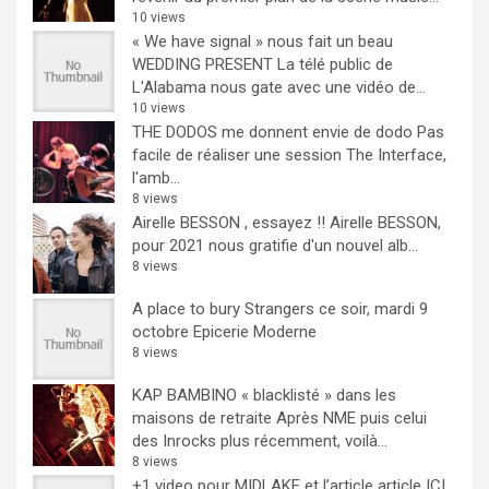
10 views
« We have signal » nous fait un beau
WEDDING PRESENT
La télé public de
L'Alabama nous gate avec une vidéo de...
10 views
THE DODOS me donnent envie de dodo
Pas
facile de réaliser une session The Interface,
l'amb...
8 views
Airelle BESSON , essayez !!
Airelle BESSON,
pour 2021 nous gratifie d'un nouvel alb...
8 views
A place to bury Strangers ce soir, mardi 9
octobre Epicerie Moderne
8 views
KAP BAMBINO « blacklisté » dans les
maisons de retraite
Après NME puis celui
des Inrocks plus récemment, voilà...
8 views
+1 video pour MIDLAKE et l’article
article ICI