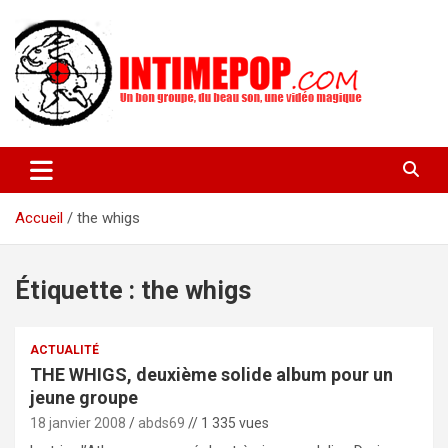
Aller
au
contenu
Un blog avec des sessions live filmées de concerts de musiques
intimepop.com
actuelles pop rock, post-rock, indé sur Lyon. rock pop concert
lyon
Accueil
the whigs
Étiquette :
the whigs
ACTUALITÉ
THE WHIGS, deuxième solide album pour un
jeune groupe
18 janvier 2008
abds69
// 1 335 vues